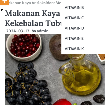
Makanan Kaya Antioksidan: Memperkuat Sistem Kekeb
VITAMIN B
Makanan Kaya Antioksida
VITAMIN C
Kekebalan Tubuh dan Mem
VITAMIN D
2024-03-12
by
admin
VITAMIN E
VITAMIN K