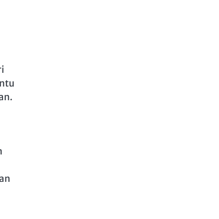
i
antu
an.
n
kan