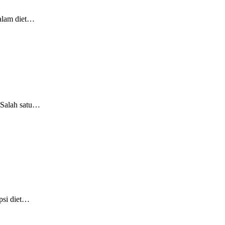
dalam diet…
. Salah satu…
psi diet…