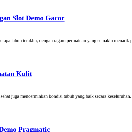
ngan Slot Demo Gacor
berapa tahun terakhir, dengan ragam permainan yang semakin menarik 
atan Kulit
 sehat juga mencerminkan kondisi tubuh yang baik secara keseluruhan
 Demo Pragmatic