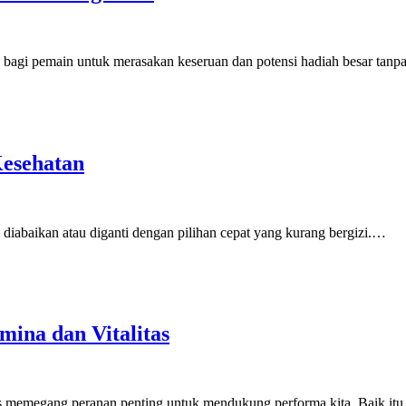
agi pemain untuk merasakan keseruan dan potensi hadiah besar tanpa 
Kesehatan
 diabaikan atau diganti dengan pilihan cepat yang kurang bergizi.…
ina dan Vitalitas
itas memegang peranan penting untuk mendukung performa kita. Baik it