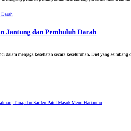
an Jantung dan Pembuluh Darah
unci dalam menjaga kesehatan secara keseluruhan. Diet yang seimban
Salmon, Tuna, dan Sarden Patut Masuk Menu Harianmu