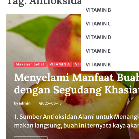
Tag:
Antioksidan
VITAMIN B
VITAMIN C
VITAMIN D
VITAMIN E
VITAMIN K
Makanan Sehat
VITAMIN A
VITAMIN C
Menyelami Manfaat Buah
dengan Segudang Khasia
by
admin
2025-05-13
1. Sumber Antioksidan Alami untuk Menangk
makan langsung, buah ini ternyata kaya ak