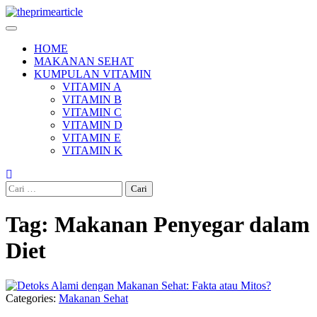
Skip
to
content
HOME
MAKANAN SEHAT
KUMPULAN VITAMIN
VITAMIN A
VITAMIN B
VITAMIN C
VITAMIN D
VITAMIN E
VITAMIN K
Cari
untuk:
Tag:
Makanan Penyegar dalam
Diet
Categories:
Makanan Sehat