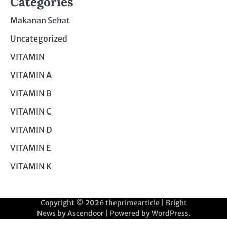
Categories
Makanan Sehat
Uncategorized
VITAMIN
VITAMIN A
VITAMIN B
VITAMIN C
VITAMIN D
VITAMIN E
VITAMIN K
Copyright © 2026
theprimearticle
| Bright
News by
Ascendoor
| Powered by
WordPress
.