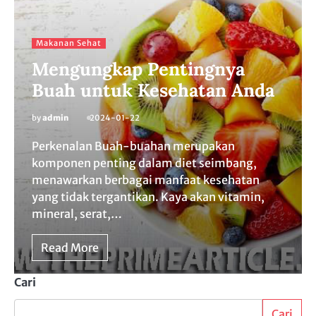
Makanan Sehat
Mengungkap Pentingnya
Buah untuk Kesehatan Anda
by
admin
2024-01-22
Perkenalan Buah-buahan merupakan
komponen penting dalam diet seimbang,
menawarkan berbagai manfaat kesehatan
yang tidak tergantikan. Kaya akan vitamin,
mineral, serat,…
Read More
Cari
Cari