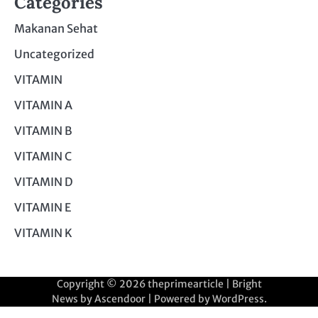
Categories
Makanan Sehat
Uncategorized
VITAMIN
VITAMIN A
VITAMIN B
VITAMIN C
VITAMIN D
VITAMIN E
VITAMIN K
Copyright © 2026
theprimearticle
| Bright
News by
Ascendoor
| Powered by
WordPress
.