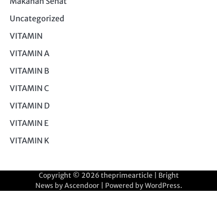
Makanan Sehat
Uncategorized
VITAMIN
VITAMIN A
VITAMIN B
VITAMIN C
VITAMIN D
VITAMIN E
VITAMIN K
Copyright © 2026
theprimearticle
| Bright
News by
Ascendoor
| Powered by
WordPress
.