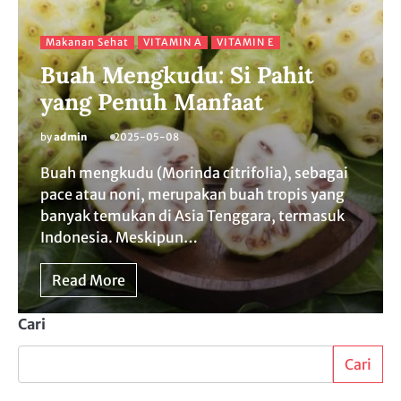
Makanan Sehat
VITAMIN A
VITAMIN E
Buah Mengkudu: Si Pahit
yang Penuh Manfaat
by
admin
2025-05-08
Buah mengkudu (Morinda citrifolia), sebagai
pace atau noni, merupakan buah tropis yang
banyak temukan di Asia Tenggara, termasuk
Indonesia. Meskipun…
Read More
Cari
Cari