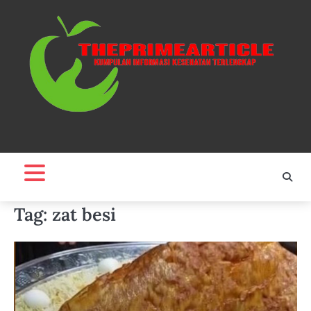
Skip
to
content
Tag:
zat besi