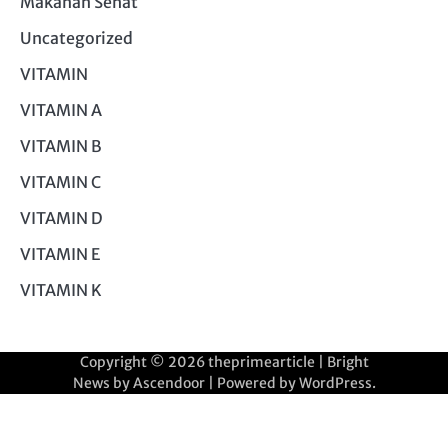
Makanan Sehat
Uncategorized
VITAMIN
VITAMIN A
VITAMIN B
VITAMIN C
VITAMIN D
VITAMIN E
VITAMIN K
Copyright © 2026
theprimearticle
| Bright
News by
Ascendoor
| Powered by
WordPress
.