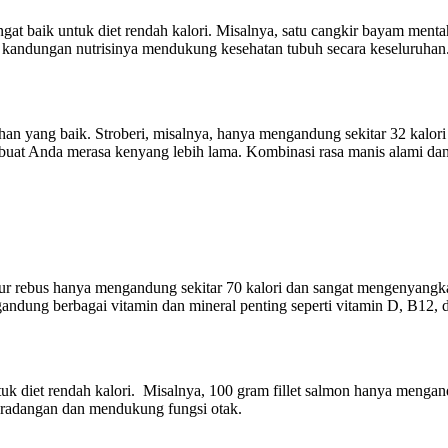
angat baik untuk diet rendah kalori. Misalnya, satu cangkir bayam ment
 kandungan nutrisinya mendukung kesehatan tubuh secara keseluruhan
ihan yang baik. Stroberi, misalnya, hanya mengandung sekitar 32 kalori
mbuat Anda merasa kenyang lebih lama. Kombinasi rasa manis alami da
 Telur rebus hanya mengandung sekitar 70 kalori dan sangat mengenyan
gandung berbagai vitamin dan mineral penting seperti vitamin D, B12, d
tuk diet rendah kalori. Misalnya, 100 gram fillet salmon hanya mengand
radangan dan mendukung fungsi otak.