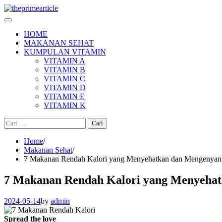
Skip
to
content
HOME
MAKANAN SEHAT
KUMPULAN VITAMIN
VITAMIN A
VITAMIN B
VITAMIN C
VITAMIN D
VITAMIN E
VITAMIN K
Cari
untuk:
Home
Makanan Sehat
7 Makanan Rendah Kalori yang Menyehatkan dan Mengenya
7 Makanan Rendah Kalori yang Menyeha
2024-05-14
by
admin
Spread the love