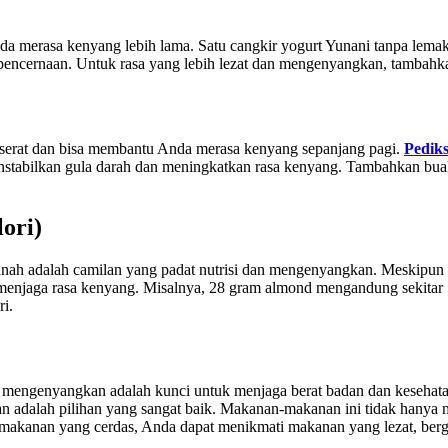
a merasa kenyang lebih lama. Satu cangkir yogurt Yunani tanpa lemak
 pencernaan. Untuk rasa yang lebih lezat dan mengenyangkan, tambahk
 serat dan bisa membantu Anda merasa kenyang sepanjang pagi.
Pediks
menstabilkan gula darah dan meningkatkan rasa kenyang. Tambahkan bu
ori)
h adalah camilan yang padat nutrisi dan mengenyangkan. Meskipun rela
enjaga rasa kenyang. Misalnya, 28 gram almond mengandung sekitar 160
i.
engenyangkan adalah kunci untuk menjaga berat badan dan kesehatan 
an adalah pilihan yang sangat baik. Makanan-makanan ini tidak hanya 
akanan yang cerdas, Anda dapat menikmati makanan yang lezat, berg