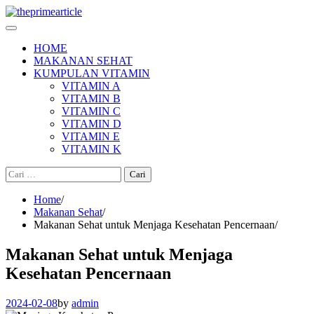
Skip
to
content
HOME
MAKANAN SEHAT
KUMPULAN VITAMIN
VITAMIN A
VITAMIN B
VITAMIN C
VITAMIN D
VITAMIN E
VITAMIN K
Cari
untuk:
Home
Makanan Sehat
Makanan Sehat untuk Menjaga Kesehatan Pencernaan
Makanan Sehat untuk Menjaga
Kesehatan Pencernaan
2024-02-08
by
admin