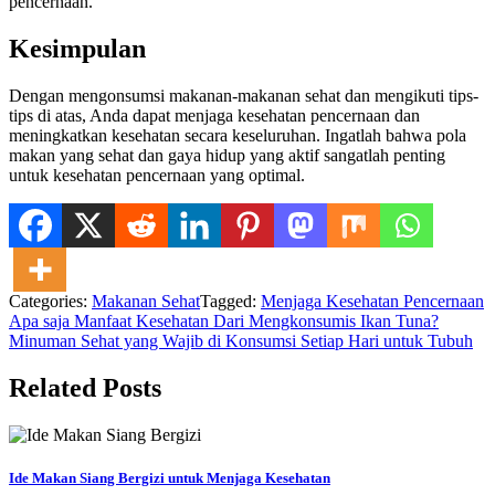
pencernaan.
Kesimpulan
Dengan mengonsumsi makanan-makanan sehat dan mengikuti tips-
tips di atas, Anda dapat menjaga kesehatan pencernaan dan
meningkatkan kesehatan secara keseluruhan. Ingatlah bahwa pola
makan yang sehat dan gaya hidup yang aktif sangatlah penting
untuk kesehatan pencernaan yang optimal.
Categories:
Makanan Sehat
Tagged:
Menjaga Kesehatan Pencernaan
Navigasi
Apa saja Manfaat Kesehatan Dari Mengkonsumis Ikan Tuna?
Minuman Sehat yang Wajib di Konsumsi Setiap Hari untuk Tubuh
pos
Related Posts
Ide Makan Siang Bergizi untuk Menjaga Kesehatan